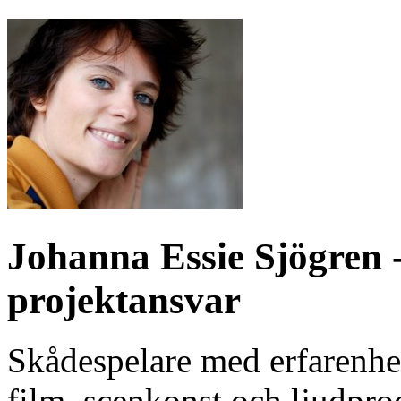
Johanna Essie Sjögren 
projektansvar
Skådespelare med erfarenhe
film, scenkonst och ljudpr