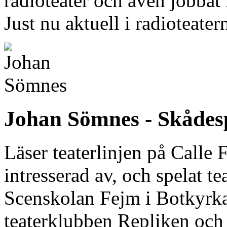
radioteater och även jobbat
Just nu aktuell i radioteate
Johan Sömnes - Skådes
Läser teaterlinjen på Calle 
intresserad av, och spelat te
Scenskolan Fejm i Botkyrka
teaterklubben Repliken och